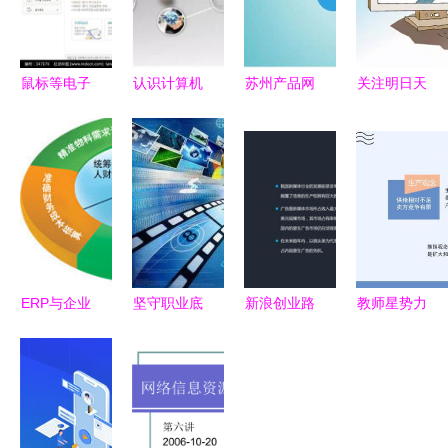
鼠标等电子
认识计算机
苏州产品网
关注明日天
产品销售公
网络 信息
站营销新公
气 都匀一
司网站版面
网络经营的
司的信息网
企业被罚款
设计指南
精要之道
络经营策略
50000元，
融合韩国商
与实践
这些事千万
业模板与信
做不得——
息网络经营
别让信息网
合规要点
络成了违法
ERP与企业
坚守职业底
新浪创业路
教师星势力
经营的“遮
信息化
线 互联网
演NO.229
∣刘峥 网络
阳伞”
从业人员不
微头条的创
营销是现代
得从事有偿
业机遇与启
企业制胜的
新闻活动
示
利剑和法宝