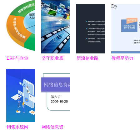
司网站版面
网络经营的
司的信息网
企业被罚款
设计指南
精要之道
络经营策略
50000元，
融合韩国商
与实践
这些事千万
业模板与信
做不得——
息网络经营
别让信息网
合规要点
络成了违法
ERP与企业
坚守职业底
新浪创业路
教师星势力
经营的“遮
信息化
线 互联网
演NO.229
∣刘峥 网络
阳伞”
从业人员不
微头条的创
营销是现代
得从事有偿
业机遇与启
企业制胜的
新闻活动
示
利剑和法宝
销售系统网
网络信息资
站如何利用
源的分类与