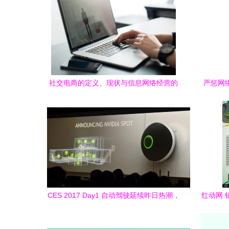
社交电商的定义、现状与信息网络经营的
严惩网
融合
CES 2017 Day1 自动驾驶延续昨日热潮，
红动网 
其他产品更强调实用性与网络经营
费下载